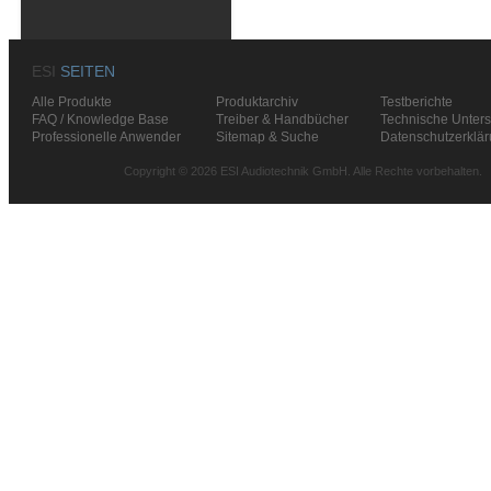
ESI
SEITEN
Alle Produkte
Produktarchiv
Testberichte
FAQ / Knowledge Base
Treiber & Handbücher
Technische Unters
Professionelle Anwender
Sitemap & Suche
Datenschutzerklä
Copyright © 2026 ESI Audiotechnik GmbH. Alle Rechte vorbehalten.