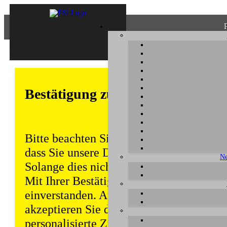
Bestätigung zum Datenschutz
Bitte beachten Sie, dass einige Funktion
dass Sie unsere Datenschutzerklärung ke
Ne
Solange dies nicht erfolgt, wird dieser 
Mit Ihrer Bestätigung sind Sie auch mit
einverstanden. Auch unabhängig von ei
akzeptieren Sie durch die weitere Nutzun
personalisierte Zugriffsdaten gemäß uns