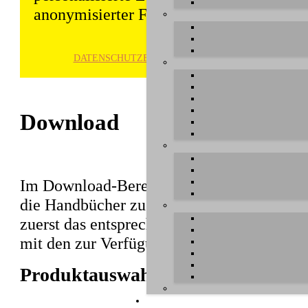
anonymisierter Form gespeichert und wei
DATENSCHUTZ­ERKLÄRUNG
HINWE
Download
Im Download-Bereich können Sie aktuelle T
die Handbücher zu unseren Produkten herun
zuerst das entsprechende Produkt aus, unte
mit den zur Verfügung stehenden Dateien e
Produktauswahl