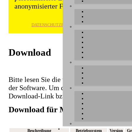
anonymisierter Form gespeichert und wei
DATENSCHUTZ­ERKLÄRUNG
HINWE
Download
Bitte lesen Sie die wichtigen Hinweise vor 
der Software. Um den Download abzuschlie
Download-Link bzw. den Dateinamen in der
Download für MIDIMATE II
Beschreibung
Betriebssystem
Version
Gr