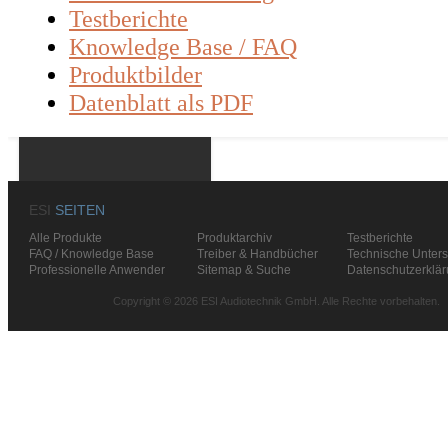
Testberichte
Knowledge Base / FAQ
Produktbilder
Datenblatt als PDF
ESI
SEITEN
Alle Produkte
Produktarchiv
Testberichte
FAQ / Knowledge Base
Treiber & Handbücher
Technische Unters
Professionelle Anwender
Sitemap & Suche
Datenschutzerklä
Copyright © 2026 ESI Audiotechnik GmbH. Alle Rechte vorbehalten.