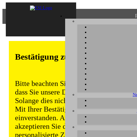
Bestätigung zum Datenschutz
Bitte beachten Sie, dass einige Funktion
dass Sie unsere Datenschutzerklärung ke
Ne
Solange dies nicht erfolgt, wird dieser 
Mit Ihrer Bestätigung sind Sie auch mit
einverstanden. Auch unabhängig von ei
akzeptieren Sie durch die weitere Nutzun
personalisierte Zugriffsdaten gemäß uns