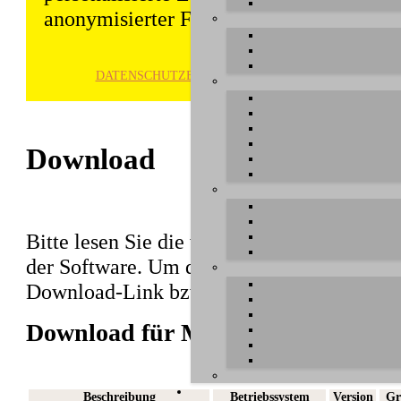
anonymisierter Form gespeichert und wei
DATENSCHUTZ­ERKLÄRUNG
HINWE
Download
Bitte lesen Sie die wichtigen Hinweise vor 
der Software. Um den Download abzuschlie
Download-Link bzw. den Dateinamen in der
Download für M4U XT
Beschreibung
Betriebssystem
Version
Gr