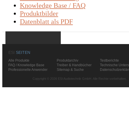
Knowledge Base / FAQ
Produktbilder
Datenblatt als PDF
ESI
SEITEN
Alle Produkte
Produktarchiv
Testberichte
FAQ / Knowledge Base
Treiber & Handbücher
Technische Unters
Professionelle Anwender
Sitemap & Suche
Datenschutzerklä
Copyright © 2026 ESI Audiotechnik GmbH. Alle Rechte vorbehalten.