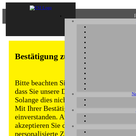
Bestätigung zum Datenschutz
Bitte beachten Sie, dass einige Funktion
dass Sie unsere Datenschutzerklärung ke
Ne
Solange dies nicht erfolgt, wird dieser 
Mit Ihrer Bestätigung sind Sie auch mit
einverstanden. Auch unabhängig von ei
akzeptieren Sie durch die weitere Nutzun
personalisierte Zugriffsdaten gemäß uns