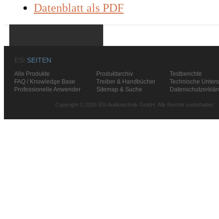
Datenblatt als PDF
ESI
SEITEN
Alle Produkte
Produktarchiv
Testberichte
FAQ / Knowledge Base
Treiber & Handbücher
Technische Unters
Professionelle Anwender
Sitemap & Suche
Datenschutzerklä
Copyright © 2026 ESI Audiotechnik GmbH. Alle Rechte vorbehalten.