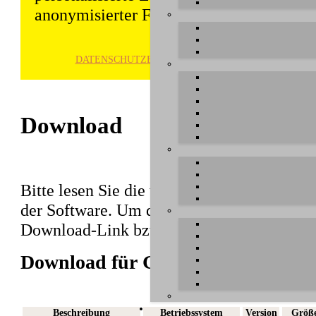
anonymisierter Form gespeichert und wei
DATENSCHUTZ­ERKLÄRUNG
HINWE
Download
Bitte lesen Sie die wichtigen Hinweise vor 
der Software. Um den Download abzuschlie
Download-Link bzw. den Dateinamen in der
Download für GIGAPORT HD
Beschreibung
Betriebssystem
Version
Größ