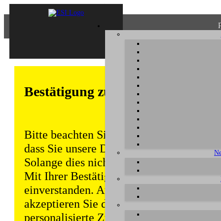
Bestätigung zum Datenschutz
Bitte beachten Sie, dass einige Funktion
dass Sie unsere Datenschutzerklärung ke
Ne
Solange dies nicht erfolgt, wird dieser 
Mit Ihrer Bestätigung sind Sie auch mit
einverstanden. Auch unabhängig von ei
akzeptieren Sie durch die weitere Nutzun
personalisierte Zugriffsdaten gemäß uns