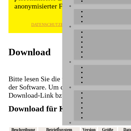
anonymisierter Form gespeichert und wei
DATENSCHUTZ­ERKLÄRUNG
HINWE
Download
Bitte lesen Sie die wichtigen Hinweise vor 
der Software. Um den Download abzuschlie
Download-Link bzw. den Dateinamen in der
Download für KeyControl 25
Beschreibung
Betriebssystem
Version
Größe
Dat