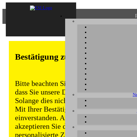
Bestätigung zum Datenschutz
Bitte beachten Sie, dass einige Funktion
dass Sie unsere Datenschutzerklärung ke
Ne
Solange dies nicht erfolgt, wird dieser 
Mit Ihrer Bestätigung sind Sie auch mit
einverstanden. Auch unabhängig von ei
akzeptieren Sie durch die weitere Nutzun
personalisierte Zugriffsdaten gemäß uns