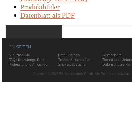
Produktbilder
Datenblatt als PDF
ESI
SEITEN
Alle Produkte
Produktarchiv
Testberichte
FAQ / Knowledge Base
Treiber & Handbücher
Technische Unters
Professionelle Anwender
Sitemap & Suche
Datenschutzerklä
Copyright © 2026 ESI Audiotechnik GmbH. Alle Rechte vorbehalten.