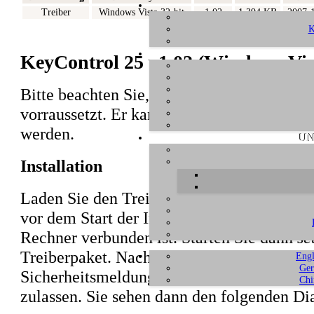
Treiber
Windows Vista 32-bit
1.02
1.394 KB
2007-
K
KeyControl 25 v1.02 (Windows Vist
Bitte beachten Sie, dass dieser Treiber ei
vorraussetzt. Er kann nicht mit anderen W
werden.
UN
Installation
Laden Sie den Treiber herunter und entpac
vor dem Start der Installation sicher, das
Rechner verbunden ist. Starten Sie dann
se
Treiberpaket. Nach dem Start ist es mögli
Engl
Ger
Sicherheitsmeldung anzeigt. Stellen Sie sich
Chi
zulassen. Sie sehen dann den folgenden Di