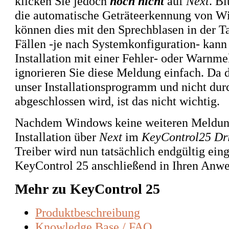
klicken Sie jedoch
noch nicht
auf
Next
. Bi
die automatische Geträteerkennung von Wind
können dies mit den Sprechblasen in der T
Fällen -je nach Systemkonfiguration- kann
Installation mit einer Fehler- oder Warnmel
ignorieren Sie diese Meldung einfach.
Da di
unser Installationsprogramm und nicht du
abgeschlossen wird, ist das nicht wichtig.
Nachdem Windows keine weiteren Meldung
Installation über
Next
im
KeyControl25 Dr
Treiber wird nun tatsächlich endgültig ein
KeyControl 25 anschließend in Ihren Anw
Mehr zu KeyControl 25
Produktbeschreibung
Knowledge Base / FAQ