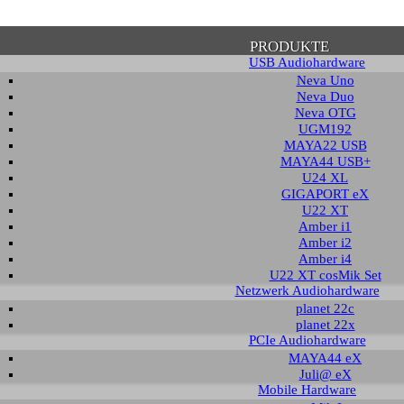
PRODUKTE
USB Audiohardware
Neva Uno
Neva Duo
Neva OTG
UGM192
MAYA22 USB
tätigung zum Datenschutz
MAYA44 USB+
U24 XL
GIGAPORT eX
U22 XT
e beachten Sie, dass einige Funktionen dieser Webseite voraussetzen, dass Sie
Amber i1
n Inhalt zustimmen. Solange dies nicht erfolgt, wird dieser Hinweis sporadisch
Amber i2
 auch mit der Verwendung von Cookies einverstanden. Auch unabhängig von ei
Amber i4
h die weitere Nutzung dieser Webseite, dass nicht personalisierte Zugriffsdat
U22 XT cosMik Set
nymisierter Form gespeichert und weiter verarbeitet werden können.
Netzwerk Audiohardware
planet 22c
planet 22x
DATENSCHUTZ­ERKLÄRUNG
HINWEIS AUSBLE
PCIe Audiohardware
MAYA44 eX
Juli@ eX
Mobile Hardware