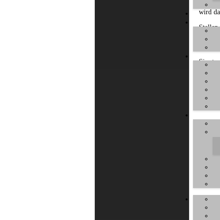
Falls U
wird da
Stellen
Install
Sie sta
Übliche
Install
folgend