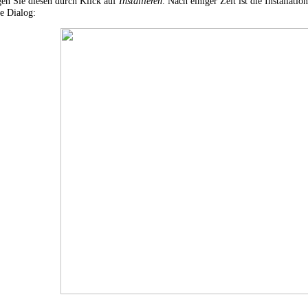
gen Sie diesen durch Klick auf
Installieren
. Nach einiger Zeit ist die Installati
e Dialog: