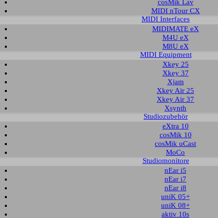
wnload
cosMik Lav
MIDI nTour CX
MIDI Interfaces
MIDIMATE eX
esen Sie die wichtigen Hinweise vor der Installation des Treibers bzw. der So
M4U eX
 den Download-Link bzw. den Dateinamen in der letzten Spalte.
M8U eX
MIDI Equipment
oad für U22 XT
Xkey 25
Xkey 37
Xjam
Beschreibung
Betriebssystem
Version
Größe
D
Xkey Air 25
ber und Control Panel
Windows 7 32-bit
1.33
1.411 KB
2019
Xkey Air 37
Windows 7 64-bit
Xsynth
Windows 8.1 32-bit
Studiozubehör
Windows 8.1 64-bit
eXtra 10
Windows 10 32-bit
cosMik 10
Windows 10 64-bit
cosMik uCast
MoCo
Studiomonitore
T unter Windows 10, Windows 8.1, Windows 7 und Windows Vis
nEar i5
nEar i7
em Text wird die Installation von U22 XT unter Windows 10 (32- und 64-bit) 
nEar i8
 7, Windows 8 und Windows 8.1 ist praktisch identisch.
uniK 05+
eitung
uniK 08+
aktiv 10s