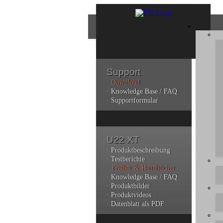
Support
· Download
Bes
· Knowledge Base / FAQ
· Supportformular
Bitt
dere
U22 XT
Sie
durc
· Produktbeschreibung
ano
· Testberichte
· Treiber & Handbücher
· Knowledge Base / FAQ
· Produktbilder
· Produktvideos
· Datenblatt als PDF