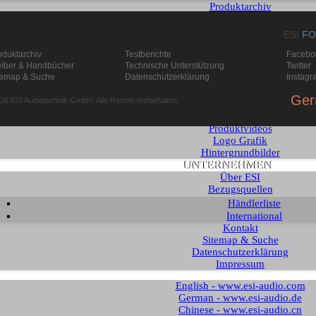
Produktarchiv
ARTISTS
SUPPORT
ESI
FO
Download
oduktarchiv
Testberichte
Facebo
Knowledge Base / FAQ
eiber & Handbücher
Technische Unterstützung
Twitter
Supportformular
temap & Suche
Datenschutzerklärung
Instagr
MEDIEN
Testberichte
Ger
26 ESI Audiotechnik GmbH. Alle Rechte vorbehalten.
Prospekte
Produktbilder
Produktvideos
Logo Grafik
Hintergrundbilder
UNTERNEHMEN
Über ESI
Bezugsquellen
Händlerliste
International
Kontakt
Sitemap & Suche
Datenschutzerklärung
Impressum
English - www.esi-audio.com
German - www.esi-audio.de
Chinese - www.esi-audio.cn