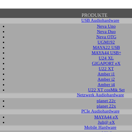
PRODUKTE
USB Audiohardware
Neva Uno
Neva Duo
Neva OTG
UGM192
MAYA22 USB
tätigung zum Datenschutz
MAYA44 USB+
U24 XL
GIGAPORT eX
U22 XT
e beachten Sie, dass einige Funktionen dieser Webseite voraussetzen, dass Sie
Amber i1
n Inhalt zustimmen. Solange dies nicht erfolgt, wird dieser Hinweis sporadisch
Amber i2
 auch mit der Verwendung von Cookies einverstanden. Auch unabhängig von ei
Amber i4
h die weitere Nutzung dieser Webseite, dass nicht personalisierte Zugriffsdat
U22 XT cosMik Set
nymisierter Form gespeichert und weiter verarbeitet werden können.
Netzwerk Audiohardware
planet 22c
planet 22x
DATENSCHUTZ­ERKLÄRUNG
HINWEIS AUSBLE
PCIe Audiohardware
MAYA44 eX
Juli@ eX
Mobile Hardware