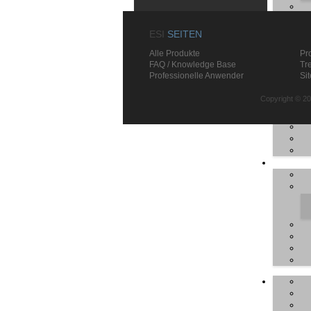
ESI
SEITEN
Alle Produkte
Pr
FAQ / Knowledge Base
Tr
Professionelle Anwender
Si
Copyright © 20