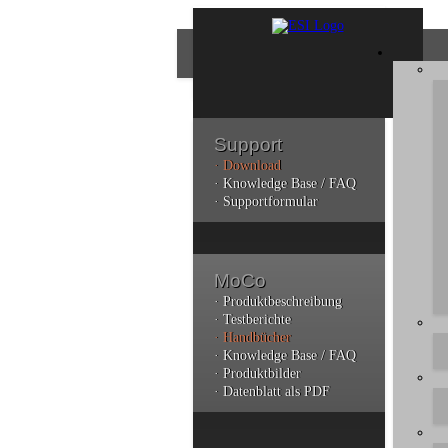
Support
· Download
Bes
· Knowledge Base / FAQ
· Supportformular
Bitt
dere
MoCo
Sie
durc
· Produktbeschreibung
ano
· Testberichte
· Handbücher
· Knowledge Base / FAQ
· Produktbilder
· Datenblatt als PDF