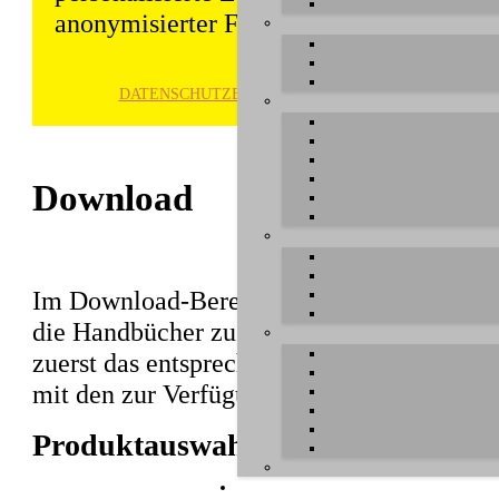
anonymisierter Form gespeichert und wei
DATENSCHUTZ­ERKLÄRUNG
HINWE
Download
Im Download-Bereich können Sie aktuelle T
die Handbücher zu unseren Produkten herun
zuerst das entsprechende Produkt aus, unte
mit den zur Verfügung stehenden Dateien e
Produktauswahl