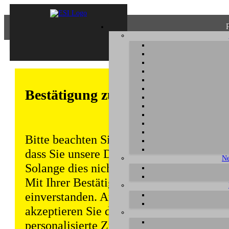
Bestätigung zum Datenschutz
Bitte beachten Sie, dass einige Funktion
dass Sie unsere Datenschutzerklärung ke
Ne
Solange dies nicht erfolgt, wird dieser 
Mit Ihrer Bestätigung sind Sie auch mit
einverstanden. Auch unabhängig von ei
akzeptieren Sie durch die weitere Nutzun
personalisierte Zugriffsdaten gemäß uns