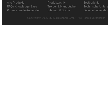
Alle Produkte
Produktarchiv
Testberichte
FAQ / Knowledge Base
Treiber & Handbücher
Technische Unters
Professionelle Anwender
Sitemap & Suche
Datenschutzerklä
Copyright © 2026 ESI Audiotechnik GmbH. Alle Rechte vorbehalten.