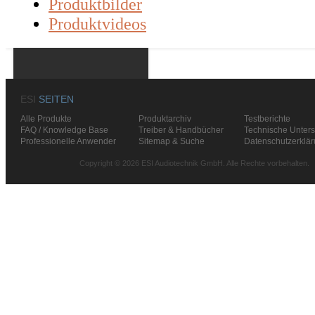
Produktbilder
Produktvideos
ESI
SEITEN
Alle Produkte
Produktarchiv
Testberichte
FAQ / Knowledge Base
Treiber & Handbücher
Technische Unters
Professionelle Anwender
Sitemap & Suche
Datenschutzerklä
Copyright © 2026 ESI Audiotechnik GmbH. Alle Rechte vorbehalten.