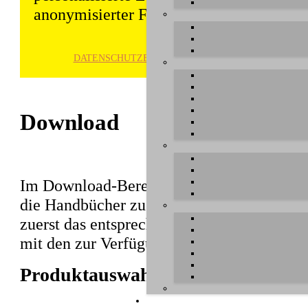
anonymisierter Form gespeichert und wei
DATENSCHUTZ­ERKLÄRUNG
HINWE
Download
Im Download-Bereich können Sie aktuelle T
die Handbücher zu unseren Produkten herun
zuerst das entsprechende Produkt aus, unte
mit den zur Verfügung stehenden Dateien e
Produktauswahl