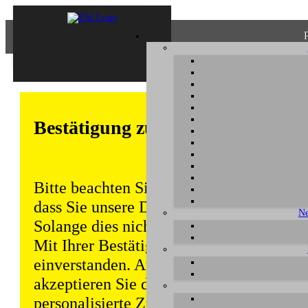
Bestätigung zum Datenschutz
Bitte beachten Sie, dass einige Funktion
dass Sie unsere Datenschutzerklärung ke
Ne
Solange dies nicht erfolgt, wird dieser 
Mit Ihrer Bestätigung sind Sie auch mit
einverstanden. Auch unabhängig von ei
akzeptieren Sie durch die weitere Nutzun
personalisierte Zugriffsdaten gemäß uns