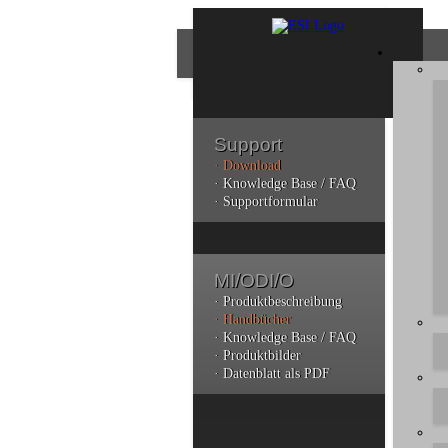
Support
· Download
Bes
· Knowledge Base / FAQ
· Supportformular
Bitt
dere
MI/ODI/O
Sie
durc
· Produktbeschreibung
ano
· Handbücher
· Knowledge Base / FAQ
· Produktbilder
· Datenblatt als PDF