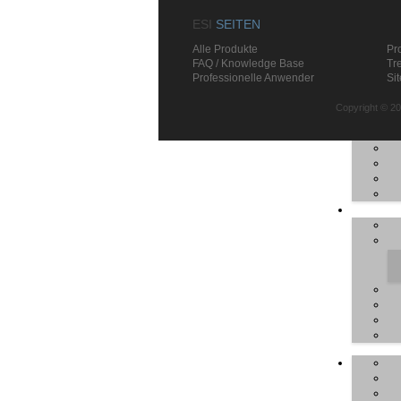
ESI
SEITEN
Alle Produkte
Pr
FAQ / Knowledge Base
Tr
Professionelle Anwender
Si
Copyright © 20