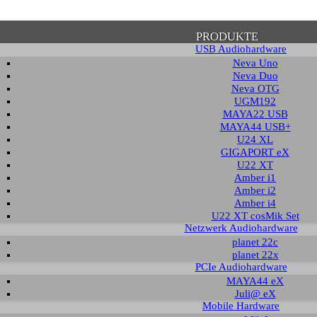
PRODUKTE
USB Audiohardware
Neva Uno
Neva Duo
Neva OTG
UGM192
MAYA22 USB
tätigung zum Datenschutz
MAYA44 USB+
U24 XL
GIGAPORT eX
U22 XT
e beachten Sie, dass einige Funktionen dieser Webseite voraussetzen, dass Sie
Amber i1
n Inhalt zustimmen. Solange dies nicht erfolgt, wird dieser Hinweis sporadisch
Amber i2
 auch mit der Verwendung von Cookies einverstanden. Auch unabhängig von ei
Amber i4
h die weitere Nutzung dieser Webseite, dass nicht personalisierte Zugriffsdat
U22 XT cosMik Set
nymisierter Form gespeichert und weiter verarbeitet werden können.
Netzwerk Audiohardware
planet 22c
planet 22x
DATENSCHUTZ­ERKLÄRUNG
HINWEIS AUSBLE
PCIe Audiohardware
MAYA44 eX
Juli@ eX
Mobile Hardware