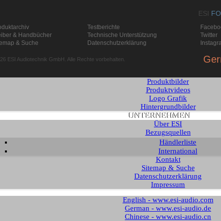
Produktarchiv
ARTISTS
ESI
FO
SUPPORT
oduktarchiv
Testberichte
Facebo
Download
eiber & Handbücher
Technische Unterstützung
Twitter
Knowledge Base / FAQ
temap & Suche
Datenschutzerklärung
Instagr
Supportformular
MEDIEN
Ger
26 ESI Audiotechnik GmbH. Alle Rechte vorbehalten.
Testberichte
Prospekte
Produktbilder
Produktvideos
Logo Grafik
Hintergrundbilder
UNTERNEHMEN
Über ESI
Bezugsquellen
Händlerliste
International
Kontakt
Sitemap & Suche
Datenschutzerklärung
Impressum
English - www.esi-audio.com
German - www.esi-audio.de
Chinese - www.esi-audio.cn