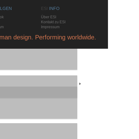
LGEN
ESI
INFO
ok
Über ESI
Kontakt zu ESI
am
Impressum
man design. Performing worldwide.