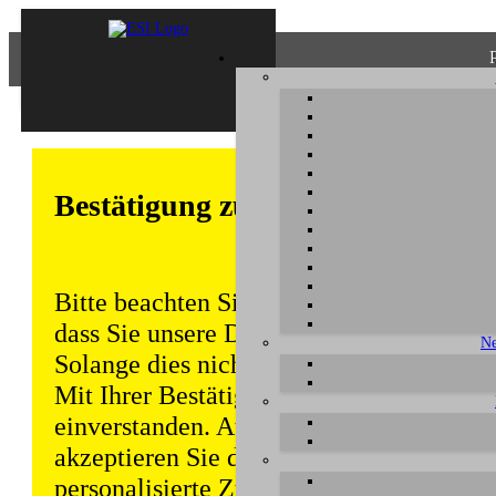
Bestätigung zum Datenschutz
Bitte beachten Sie, dass einige Funktion
dass Sie unsere Datenschutzerklärung ke
Ne
Solange dies nicht erfolgt, wird dieser 
Mit Ihrer Bestätigung sind Sie auch mit
einverstanden. Auch unabhängig von ei
akzeptieren Sie durch die weitere Nutzun
personalisierte Zugriffsdaten gemäß uns