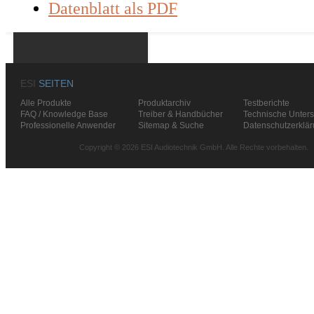
Datenblatt als PDF
ESI
SEITEN
Alle Produkte
Produktarchiv
Testberichte
FAQ / Knowledge Base
Treiber & Handbücher
Technische Unters
Professionelle Anwender
Sitemap & Suche
Datenschutzerklä
Copyright © 2026 ESI Audiotechnik GmbH. Alle Rechte vorbehalten.