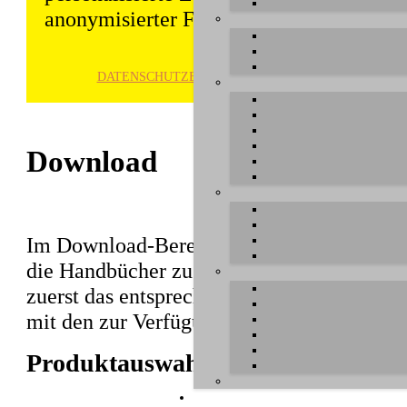
anonymisierter Form gespeichert und wei
DATENSCHUTZ­ERKLÄRUNG
HINWE
Download
Im Download-Bereich können Sie aktuelle T
die Handbücher zu unseren Produkten herun
zuerst das entsprechende Produkt aus, unte
mit den zur Verfügung stehenden Dateien e
Produktauswahl