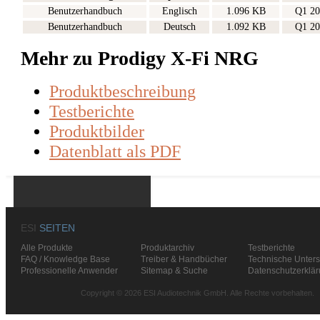
Benutzerhandbuch
Englisch
1.096 KB
Q1 20
Benutzerhandbuch
Deutsch
1.092 KB
Q1 20
Mehr zu Prodigy X-Fi NRG
Produktbeschreibung
Testberichte
Produktbilder
Datenblatt als PDF
ESI
SEITEN
Alle Produkte
Produktarchiv
Testberichte
FAQ / Knowledge Base
Treiber & Handbücher
Technische Unters
Professionelle Anwender
Sitemap & Suche
Datenschutzerklä
Copyright © 2026 ESI Audiotechnik GmbH. Alle Rechte vorbehalten.