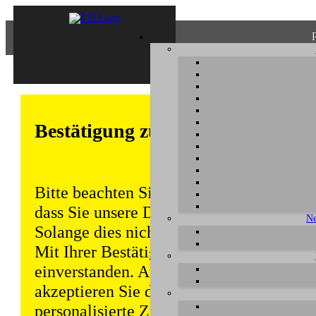
Bestätigung zum Datenschutz
Bitte beachten Sie, dass einige Funktion
dass Sie unsere Datenschutzerklärung ke
Ne
Solange dies nicht erfolgt, wird dieser 
Mit Ihrer Bestätigung sind Sie auch mit
einverstanden. Auch unabhängig von ei
akzeptieren Sie durch die weitere Nutzun
personalisierte Zugriffsdaten gemäß uns