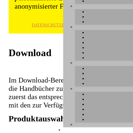
anonymisierter Form gespeichert und wei
DATENSCHUTZ­ERKLÄRUNG
HINWE
Download
Im Download-Bereich können Sie aktuelle T
die Handbücher zu unseren Produkten herun
zuerst das entsprechende Produkt aus, unte
mit den zur Verfügung stehenden Dateien e
Produktauswahl